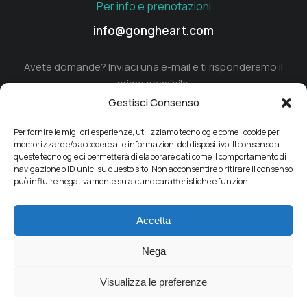
Per info e prenotazioni
info@gongheart.com
Avete domande? Inviaci una e-mail e ti risponderemo il
prima possibile.
Gestisci Consenso
Per fornire le migliori esperienze, utilizziamo tecnologie come i cookie per
memorizzare e/o accedere alle informazioni del dispositivo. Il consenso a
queste tecnologie ci permetterà di elaborare dati come il comportamento di
navigazione o ID unici su questo sito. Non acconsentire o ritirare il consenso
può influire negativamente su alcune caratteristiche e funzioni.
Accetta
COOKIE POLICY
PRIVACY POLICY
CONTACT
Nega
Copywriting © 2026 Gong Heart di Riggiardi Daniele – Via
Visualizza le preferenze
G. Cimabue 9, 20148 Milano (MI)